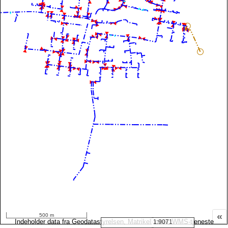
«
500 m
Indeholder data fra Geodatastyrelsen, Matrikelkortet, WMS-tjeneste
1:9071